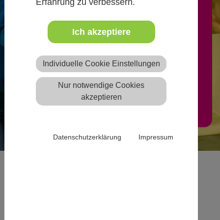
Erfahrung zu verbessern.
anerkannten freien oder
öffentlichen Trägern der
Ich akzeptiere
Jugendhilfe auf der Website
Individuelle Cookie Einstellungen
eintragen werden.
Nur notwendige Cookies
Mehr Infos
akzeptieren
Datenschutzerklärung
Impressum
Du willst an einer Juleica-
Ausbildung in Baden-
Württemberg teilnehmen