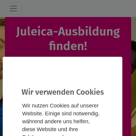
Juleica-Ausbildung
finden!
Du willst eine Juleica-Ausbildung
machen und suchst einen
passenden Termin? Informiere
Wir verwenden Cookies
dich hier und nimm Kontakt zu
Wir nutzen Cookies auf unserer
Anbieter*innen auf!
Website. Einige sind notwendig,
während andere uns helfen,
Freie Ausbildungsplätze können
diese Website und Ihre
nach Anmeldung von